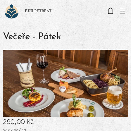
EDU
RETREAT
Večeře - Pátek
290,00
Kč
96,67 Kč / 1 g